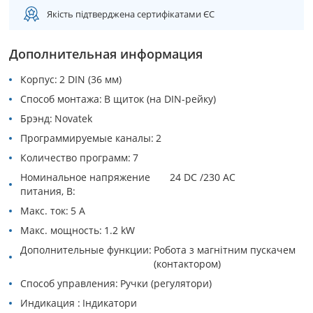
Якість підтверджена сертифікатами ЄС
Дополнительная информация
Корпус
2 DIN (36 мм)
Способ монтажа
В щиток (на DIN-рейку)
Брэнд
Novatek
Программируемые каналы
2
Количество программ
7
Номинальное напряжение
24 DC /230 АC
питания, В
Макс. ток
5 A
Макс. мощность
1.2 kW
Дополнительные функции
Робота з магнітним пускачем
(контактором)
Способ управления
Ручки (регулятори)
Индикация
Індикатори