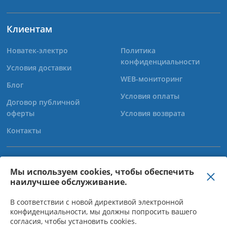
Клиентам
Новатек-электро
Политика
конфиденциальности
Условия доставки
WEB-мониторинг
Блог
Условия оплаты
Договор публичной
оферты
Условия возврата
Контакты
+38 (067) 565-37-68
Мы используем cookies, чтобы обеспечить
наилучшее обслуживание.
+38 (050) 359-39-11
+38 (063) 301-30-40
В соответствии с новой директивой электронной
конфиденциальности, мы должны попросить вашего
согласия, чтобы установить cookies.