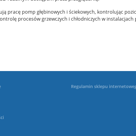
ą pracę pomp głębinowych i ściekowych, kontrolując pozio
ntrolę procesów grzewczych i chłodniczych w instalacjach
e
Regulamin sklepu internetowe
ci