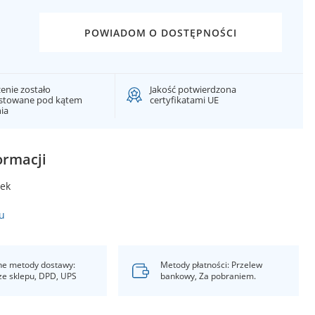
POWIADOM O DOSTĘPNOŚCI
enie zostało
Jakość potwierdzona
estowane pod kątem
certyfikatami UE
nia
ormacji
ek
u
e metody dostawy:
Metody płatności: Przelew
ze sklepu, DPD, UPS
bankowy, Za pobraniem.