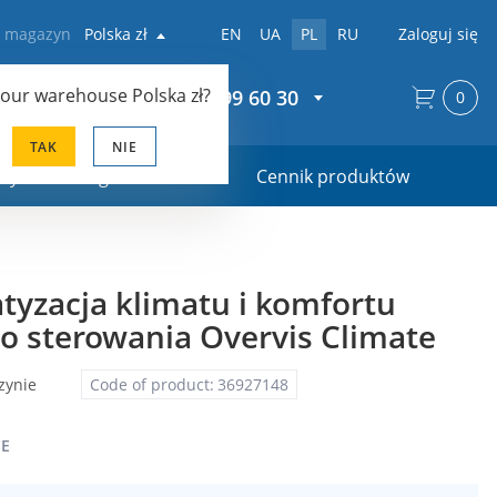
z magazyn
Polska zł
EN
UA
PL
RU
Zaloguj się
your warehouse
Polska zł
?
+48 22 299 60 30
0
TAK
NIE
ały marketingowe
Cennik produktów
yzacja klimatu i komfortu
o sterowania Overvis Climate
zynie
Code of product:
36927148
IE