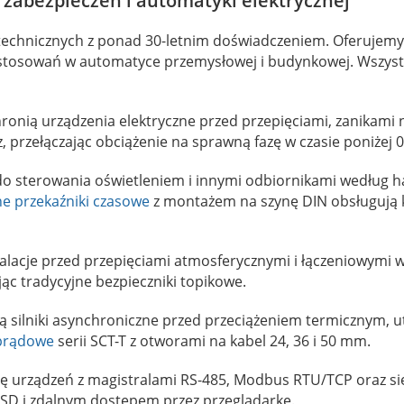
zabezpieczeń i automatyki elektrycznej
otechnicznych z ponad 30-letnim doświadczeniem. Oferujem
tosowań w automatyce przemysłowej i budynkowej. Wszystki
ronią urządzenia elektryczne przed przepięciami, zanikami n
z, przełączając obciążenie na sprawną fazę w czasie poniżej 0,
o sterowania oświetleniem i innymi odbiornikami według
ne przekaźniki czasowe
z montażem na szynę DIN obsługują ki
alacje przed przepięciami atmosferycznymi i łączeniowymi w 
c tradycyjne bezpieczniki topikowe.
 silniki asynchroniczne przed przeciążeniem termicznym, u
 prądowe
serii SCT-T z otworami na kabel 24, 36 i 50 mm.
cję urządzeń z magistralami RS-485, Modbus RTU/TCP oraz si
ę SD i zdalnym dostępem przez przeglądarkę.