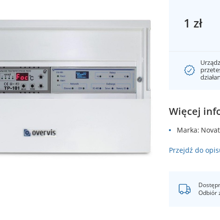
1 zł
Urządz
przet
działa
Więcej inf
Marka
Novat
Przejdź do opis
Dostępn
Odbiór 