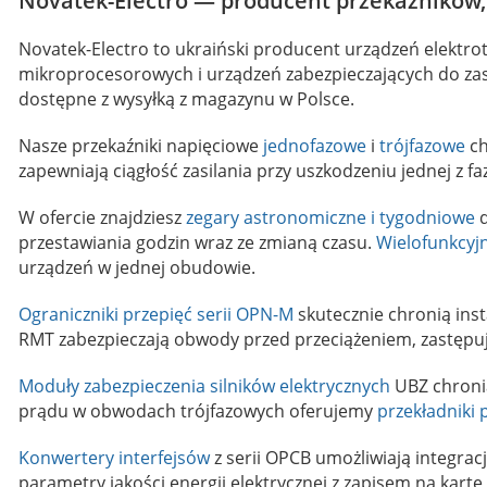
Novatek-Electro — producent przekaźników, 
Novatek-Electro to ukraiński producent urządzeń elektr
mikroprocesorowych i urządzeń zabezpieczających do zas
dostępne z wysyłką z magazynu w Polsce.
Nasze przekaźniki napięciowe
jednofazowe
i
trójfazowe
ch
zapewniają ciągłość zasilania przy uszkodzeniu jednej z fa
W ofercie znajdziesz
zegary astronomiczne i tygodniowe
d
przestawiania godzin wraz ze zmianą czasu.
Wielofunkcyj
urządzeń w jednej obudowie.
Ograniczniki przepięć serii OPN-M
skutecznie chronią inst
RMT zabezpieczają obwody przed przeciążeniem, zastępują
Moduły zabezpieczenia silników elektrycznych
UBZ chronią
prądu w obwodach trójfazowych oferujemy
przekładniki
Konwertery interfejsów
z serii OPCB umożliwiają integra
parametry jakości energii elektrycznej z zapisem na kart