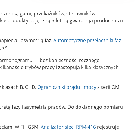
y szeroką gamę przekaźników, sterowników
e produkty objęte są 5-letnią gwarancją producenta i
apięcia i asymetrią faz.
Automatyczne przełączniki faz
5 s.
 harmonogramu — bez konieczności ręcznego
lkanaście trybów pracy i zastępują kilka klasycznych
klasach B, C i D.
Ograniczniki prądu i mocy
z serii OM i
tratą fazy i asymetrią prądów. Do dokładnego pomiaru
eciami WiFi i GSM.
Analizator sieci RPM-416
rejestruje