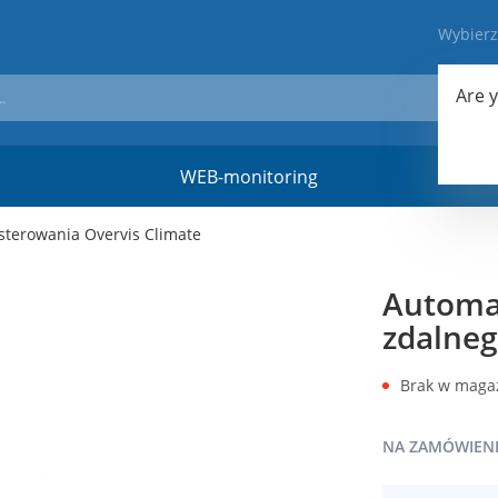
Wybier
Are 
WEB-monitoring
Materi
sterowania Overvis Climate
Automat
zdalneg
Brak w maga
NA ZAMÓWIEN