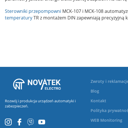
Sterowniki przepompowni
MCK-107 i MCK-108 automatyzuj
temperatury
TR z montażem DIN zapewniają precyzyjną ko
Zwroty i reklamacj
Blog
Kontakt
Rozwój i produkcja urządzeń automatyki i
zabezpieczeń.
Polityka prywatnoś
WEB Monitoring