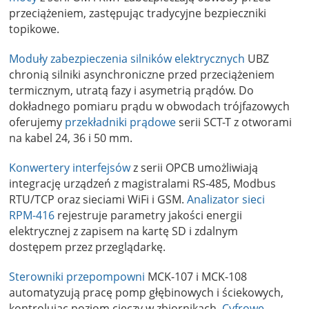
przeciążeniem, zastępując tradycyjne bezpieczniki
topikowe.
Moduły zabezpieczenia silników elektrycznych
UBZ
chronią silniki asynchroniczne przed przeciążeniem
termicznym, utratą fazy i asymetrią prądów. Do
dokładnego pomiaru prądu w obwodach trójfazowych
oferujemy
przekładniki prądowe
serii SCT-T z otworami
na kabel 24, 36 i 50 mm.
Konwertery interfejsów
z serii OPCB umożliwiają
integrację urządzeń z magistralami RS-485, Modbus
RTU/TCP oraz sieciami WiFi i GSM.
Analizator sieci
RPM-416
rejestruje parametry jakości energii
elektrycznej z zapisem na kartę SD i zdalnym
dostępem przez przeglądarkę.
Sterowniki przepompowni
MCK-107 i MCK-108
automatyzują pracę pomp głębinowych i ściekowych,
kontrolując poziom cieczy w zbiornikach.
Cyfrowe