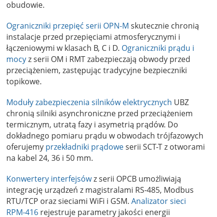
obudowie.
Ograniczniki przepięć serii OPN-M
skutecznie chronią
instalacje przed przepięciami atmosferycznymi i
łączeniowymi w klasach B, C i D.
Ograniczniki prądu i
mocy
z serii OM i RMT zabezpieczają obwody przed
przeciążeniem, zastępując tradycyjne bezpieczniki
topikowe.
Moduły zabezpieczenia silników elektrycznych
UBZ
chronią silniki asynchroniczne przed przeciążeniem
termicznym, utratą fazy i asymetrią prądów. Do
dokładnego pomiaru prądu w obwodach trójfazowych
oferujemy
przekładniki prądowe
serii SCT-T z otworami
na kabel 24, 36 i 50 mm.
Konwertery interfejsów
z serii OPCB umożliwiają
integrację urządzeń z magistralami RS-485, Modbus
RTU/TCP oraz sieciami WiFi i GSM.
Analizator sieci
RPM-416
rejestruje parametry jakości energii