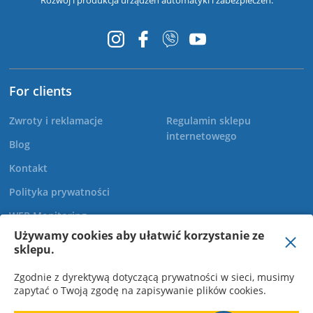
Rozwój i produkcja urządzeń automatyki i zabezpieczeń.
For clients
Zwroty i reklamacje
Regulamin sklepu
internetowego
Blog
Kontakt
Polityka prywatności
WEB Monitoring
Używamy cookies aby ułatwić korzystanie ze
sklepu.
+48 22 299 60 30
Zgodnie z dyrektywą dotyczącą prywatności w sieci, musimy
zapytać o Twoją zgodę na zapisywanie plików cookies.