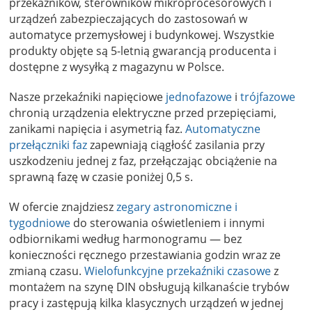
przekaźników, sterowników mikroprocesorowych i
urządzeń zabezpieczających do zastosowań w
automatyce przemysłowej i budynkowej. Wszystkie
produkty objęte są 5-letnią gwarancją producenta i
dostępne z wysyłką z magazynu w Polsce.
Nasze przekaźniki napięciowe
jednofazowe
i
trójfazowe
chronią urządzenia elektryczne przed przepięciami,
zanikami napięcia i asymetrią faz.
Automatyczne
przełączniki faz
zapewniają ciągłość zasilania przy
uszkodzeniu jednej z faz, przełączając obciążenie na
sprawną fazę w czasie poniżej 0,5 s.
W ofercie znajdziesz
zegary astronomiczne i
tygodniowe
do sterowania oświetleniem i innymi
odbiornikami według harmonogramu — bez
konieczności ręcznego przestawiania godzin wraz ze
zmianą czasu.
Wielofunkcyjne przekaźniki czasowe
z
montażem na szynę DIN obsługują kilkanaście trybów
pracy i zastępują kilka klasycznych urządzeń w jednej