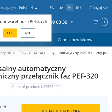
z magazyn
Polska zł
EN
UA
PL
RU
Zaloguj się
your warehouse
Polska zł
?
+48 22 299 60 30
0
TAK
NIE
ały marketingowe
Cennik produktów
rzy utracie fazy
Uniwersalny automatyczny elektroniczny przeł
salny automatyczny
niczny przełącznik faz PEF-320
e
Code of product:
NTPEF3200
0 zł
DODAJ DO KOSZYKA