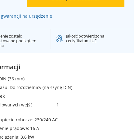
gwarancji na urządzenie
enie zostało
Jakość potwierdzona
estowane pod kątem
certyfikatami UE
nia
ormacji
DIN (36 mm)
ażu
Do rozdzielnicy (na szynę DIN)
ek
olowanych wejść
1
apięcie robocze
230/240 AC
żenie prądowe
16 A
bciążenia
3.6 kW