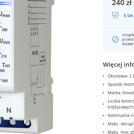
240 zł
5 lat
:
Urządz
przet
działa
Więcej inf
Obudowa
2 
Sposób mont
Marka
Novat
Liczba kontr
trójfazowych
Nominalne n
Maks. obcią
Maks. moc o