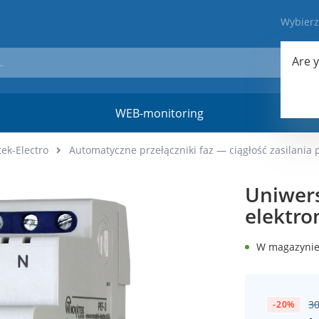
Wybier
Are 
WEB-monitoring
Materi
ek-Electro
Automatyczne przełączniki faz — ciągłość zasilania p
Uniwer
elektro
W magazyni
30
-20%