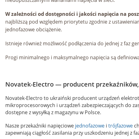
niedopuszczalnymi wahaniami napięcia w sieci.
W zależności od dostępności i jakości napięcia na pos
najbliższą pod względem priorytetu zgodnie z ustawienia
jednofazowe obciążenie.
Istnieje również możliwość podłączenia do jednej z faz ge
Progi minimalnego i maksymalnego napięcia są definiowa
Novatek-Electro — producent przekaźników, 
Novatek-Electro to ukraiński producent urządzeń elektr
mikroprocesorowych i urządzeń zabezpieczających do zas
dostępne z wysyłką z magazynu w Polsce.
Nasze przekaźniki napięciowe
jednofazowe
i
trójfazowe
ch
zapewniają ciągłość zasilania przy uszkodzeniu jednej z fa