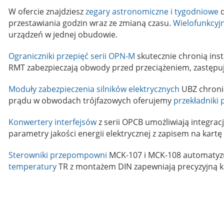
W ofercie znajdziesz
zegary astronomiczne i tygodniowe
d
przestawiania godzin wraz ze zmianą czasu.
Wielofunkcyj
urządzeń w jednej obudowie.
Ograniczniki przepięć serii OPN-M
skutecznie chronią inst
RMT zabezpieczają obwody przed przeciążeniem, zastępują
Moduły zabezpieczenia silników elektrycznych
UBZ chronią
prądu w obwodach trójfazowych oferujemy
przekładniki
Konwertery interfejsów
z serii OPCB umożliwiają integra
parametry jakości energii elektrycznej z zapisem na kart
Sterowniki przepompowni
MCK-107 i MCK-108 automatyzuj
temperatury
TR z montażem DIN zapewniają precyzyjną ko