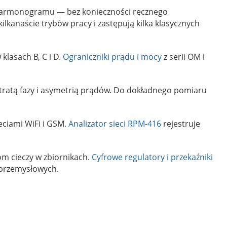
 harmonogramu — bez konieczności ręcznego
lkanaście trybów pracy i zastępują kilka klasycznych
klasach B, C i D.
Ograniczniki prądu i mocy
z serii OM i
tratą fazy i asymetrią prądów. Do dokładnego pomiaru
eciami WiFi i GSM.
Analizator sieci RPM-416
rejestruje
m cieczy w zbiornikach.
Cyfrowe regulatory i przekaźniki
 przemysłowych.