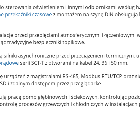
o sterowania oświetleniem i innymi odbiornikami według
ne przekaźniki czasowe
z montażem na szynę DIN obsługują ki
alacje przed przepięciami atmosferycznymi i łączeniowymi w 
c tradycyjne bezpieczniki topikowe.
 silniki asynchroniczne przed przeciążeniem termicznym, u
 prądowe
serii SCT-T z otworami na kabel 24, 36 i 50 mm.
cję urządzeń z magistralami RS-485, Modbus RTU/TCP oraz si
ę SD i zdalnym dostępem przez przeglądarkę.
ą pracę pomp głębinowych i ściekowych, kontrolując pozio
ntrolę procesów grzewczych i chłodniczych w instalacjach